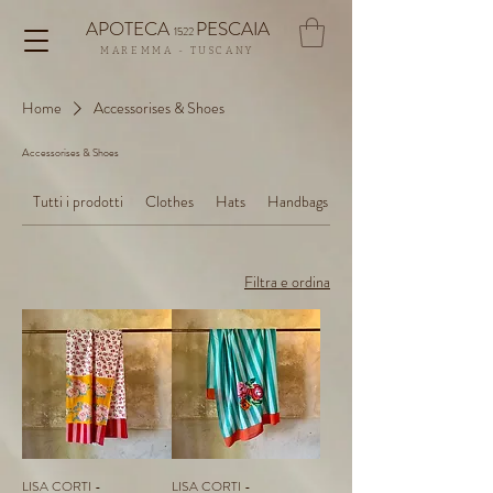
APOTECA
PESCAIA
1522
MAREMMA - TUSCANY
Home
Accessorises & Shoes
Accessorises & Shoes
Tutti i prodotti
Clothes
Hats
Handbags & Totes
Filtra e ordina
LISA CORTI -
LISA CORTI -