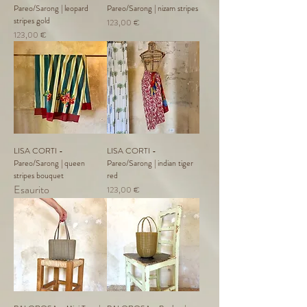
Pareo/Sarong | leopard
Pareo/Sarong | nizam stripes
stripes gold
Prezzo
123,00 €
Prezzo
123,00 €
LISA CORTI -
LISA CORTI -
Pareo/Sarong | queen
Pareo/Sarong | indian tiger
stripes bouquet
red
Esaurito
Prezzo
123,00 €