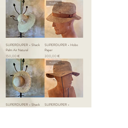
+ colors
SUPERDUPER - Shack
SUPERDUPER - Hobo
Palm Air Natural
Paper
Prezzo
Prezzo
150,00 €
300,00 €
+ colors
SUPERDUPER - Shack
SUPERDUPER -
Rafia Fringed Natural
Wandermate Rafia Crochet
Esaurito
Prezzo
150,00 €
+ colors