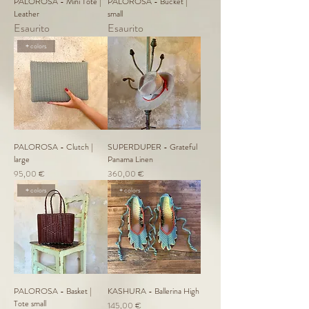
PALOROSA - Mini Tote |
PALOROSA - Bucket |
Leather
small
Esaurito
Esaurito
+ colors
PALOROSA - Clutch |
SUPERDUPER - Grateful
large
Panama Linen
Prezzo
Prezzo
95,00 €
360,00 €
+ colors
+ colors
PALOROSA - Basket |
KASHURA - Ballerina High
Tote small
Prezzo
145,00 €